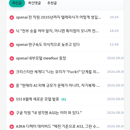
최신글
최신댓글
추천글
openai 전 직원 2035년까지 텔레파시가 어떻게 생길 수 있는지
20:34
N
닉 "전부 숏을 쳐야 할지, 아니면 특이점이 오니까 전부 롱을 쳐야 할지 모르겠다.”
18:20
N
openai 연구속도 의식적으로 늦추고 있다
11:48
N
openai 내부모델 mewfour 등장
2026.08.05
N
크리스티안 세게디 "나는 우리가 "Fuck!!" 단계를 피할 수 있기를 바랄 뿐"
2026.08.05
N
룬 "현재의 AI 피해 규모가 문제가 아니라, 자기복제·탈출·확산이 가능한 지능형 시스템의 피해에는 이론적으로 상한이 없다는 것이 문제"
2026.08.05
N
SSI 8월에 새로운 모델 발표
(6)
2026.08.05
N
구글 직원 "내 생각엔 AGI는 이미 와 있다."
2026.08.04
N
AIRA 디렉터 데이비드 "예전 기준으로 ASI, 그런 수준은 바로 다음 분기에 온다"
2026.08.04
N