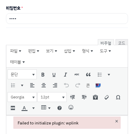
비밀번호
*
비주얼
코드
파일
편집
보기
삽입
형식
도구
테이블
문단
콘
Georgia
12pt
×
Failed to initialize plugin: wplink
Failed to initialize plugin: wplink