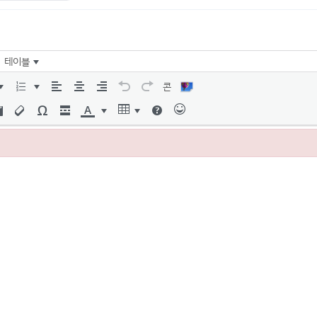
테이블
콘