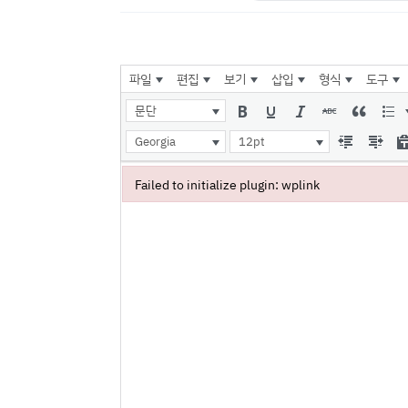
파일
편집
보기
삽입
형식
도구
문단
Georgia
12pt
Failed to initialize plugin: wplink
Failed to initialize plugin: wplink