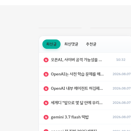
최신글
최신댓글
추천글
오픈AI, 사이버 공격 가능성을 이유로 아스트라 모델 출시 연기
10:32
N
OpenAI는 사전 학습 문제를 해결했으며, 'Doug'라는 코드명을 가진 훨씬 더 큰 모델을 활발히 개발 중
2026.08.07
N
OpenAI 내부 에이전트 허깅페이스 해킹 사건 정리
2026.08.07
N
세게디 "앞으로 몇 달 안에 우리는 전복적 AI, 적대적 AI 둘 다 보게 될 것"
2026.08.07
N
gemini 3.7 flash 떡밥
2026.08.07
N