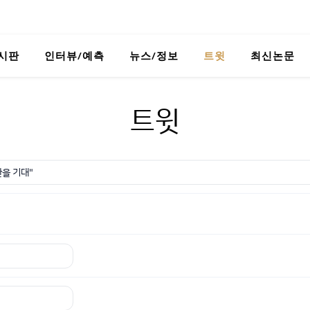
시판
인터뷰/예측
뉴스/정보
트윗
최신논문
트윗