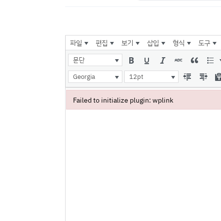
파일
편집
보기
삽입
형식
도구
문단
Georgia
12pt
Failed to initialize plugin: wplink
Failed to initialize plugin: wplink