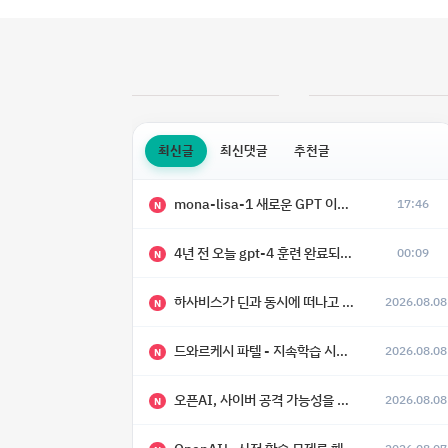
최신글
최신댓글
추천글
mona-lisa-1 새로운 GPT 이미지 모델 등장
17:46
N
4년 전 오늘 gpt-4 훈련 완료되었다고 함
00:09
N
하사비스가 딘과 동시에 떠나고 싶어 했다
2026.08.08
N
드와르케시 파텔 - 지속학습 시대에 대한 8가지 예측
2026.08.08
N
오픈AI, 사이버 공격 가능성을 이유로 아스트라 모델 출시 연기
2026.08.08
N