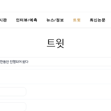
시판
인터뷰/예측
뉴스/정보
트윗
최신논문
트윗