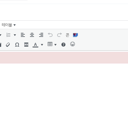
테이블
콘