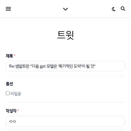
트윗
제목
*
옵션
비밀글
작성자
*