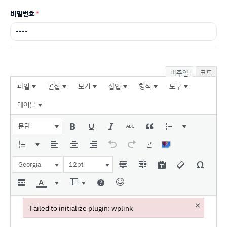
비밀번호
*
비주얼
코드
파일
편집
보기
삽입
형식
도구
테이블
문단
콘
Georgia
12pt
×
Failed to initialize plugin: wplink
Failed to initialize plugin: wplink