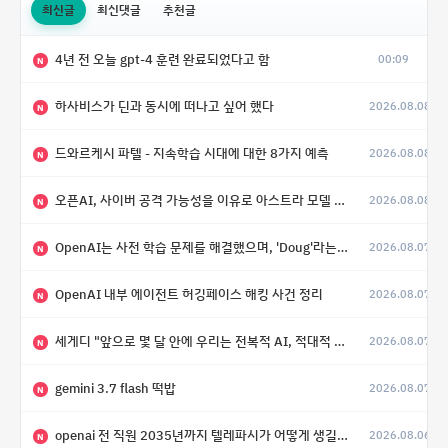
최신글
최신댓글
추천글
4년 전 오늘 gpt-4 훈련 완료되었다고 함
00:09
N
하사비스가 딘과 동시에 떠나고 싶어 했다
2026.08.08
N
드와르케시 파텔 - 지속학습 시대에 대한 8가지 예측
2026.08.08
N
오픈AI, 사이버 공격 가능성을 이유로 아스트라 모델 출시 연기
2026.08.08
N
OpenAI는 사전 학습 문제를 해결했으며, 'Doug'라는 코드명을 가진 훨씬 더 큰 모델을 활발히 개발 중
2026.08.07
N
OpenAI 내부 에이전트 허깅페이스 해킹 사건 정리
2026.08.07
N
세게디 "앞으로 몇 달 안에 우리는 전복적 AI, 적대적 AI 둘 다 보게 될 것"
2026.08.07
N
gemini 3.7 flash 떡밥
2026.08.07
N
openai 전 직원 2035년까지 텔레파시가 어떻게 생길 수 있는지
2026.08.06
N