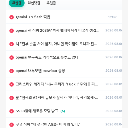
최신글
최신댓글
추천글
gemini 3.7 flash 떡밥
17:37
N
openai 전 직원 2035년까지 텔레파시가 어떻게 생길 수 있는지
2026.08.06
N
닉 "전부 숏을 쳐야 할지, 아니면 특이점이 오니까 전부 롱을 쳐야 할지 모르겠다.”
2026.08.06
N
openai 연구속도 의식적으로 늦추고 있다
2026.08.06
N
openai 내부모델 mewfour 등장
2026.08.05
N
크리스티안 세게디 "나는 우리가 "Fuck!!" 단계를 피할 수 있기를 바랄 뿐"
2026.08.05
N
룬 "현재의 AI 피해 규모가 문제가 아니라, 자기복제·탈출·확산이 가능한 지능형 시스템의 피해에는 이론적으로 상한이 없다는 것이 문제"
2026.08.05
N
SSI 8월에 새로운 모델 발표
(6)
2026.08.05
N
구글 직원 "내 생각엔 AGI는 이미 와 있다."
2026.08.04
N