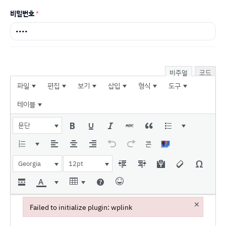
비밀번호
*
비주얼
코드
파일
편집
보기
삽입
형식
도구
테이블
문단
콘
Georgia
12pt
×
Failed to initialize plugin: wplink
Failed to initialize plugin: wplink