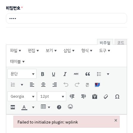
비밀번호
*
비주얼
코드
파일
편집
보기
삽입
형식
도구
테이블
문단
콘
Georgia
12pt
×
Failed to initialize plugin: wplink
Failed to initialize plugin: wplink