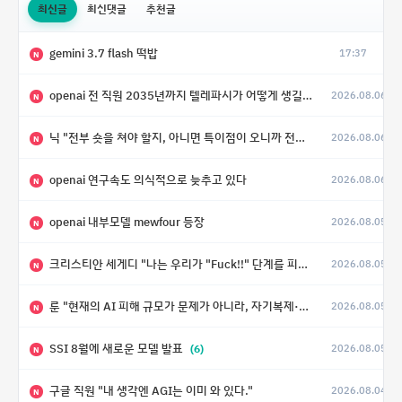
최신글
최신댓글
추천글
gemini 3.7 flash 떡밥
17:37
N
openai 전 직원 2035년까지 텔레파시가 어떻게 생길 수 있는지
2026.08.06
N
닉 "전부 숏을 쳐야 할지, 아니면 특이점이 오니까 전부 롱을 쳐야 할지 모르겠다.”
2026.08.06
N
openai 연구속도 의식적으로 늦추고 있다
2026.08.06
N
openai 내부모델 mewfour 등장
2026.08.05
N
크리스티안 세게디 "나는 우리가 "Fuck!!" 단계를 피할 수 있기를 바랄 뿐"
2026.08.05
N
룬 "현재의 AI 피해 규모가 문제가 아니라, 자기복제·탈출·확산이 가능한 지능형 시스템의 피해에는 이론적으로 상한이 없다는 것이 문제"
2026.08.05
N
SSI 8월에 새로운 모델 발표
(6)
2026.08.05
N
구글 직원 "내 생각엔 AGI는 이미 와 있다."
2026.08.04
N