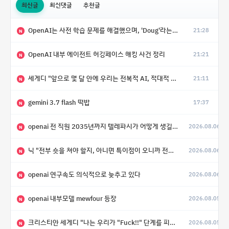
최신글
최신댓글
추천글
OpenAI는 사전 학습 문제를 해결했으며, 'Doug'라는 코드명을 가진 훨씬 더 큰 모델을 활발히 개발 중
21:28
N
OpenAI 내부 에이전트 허깅페이스 해킹 사건 정리
21:21
N
세게디 "앞으로 몇 달 안에 우리는 전복적 AI, 적대적 AI 둘 다 보게 될 것"
21:11
N
gemini 3.7 flash 떡밥
17:37
N
openai 전 직원 2035년까지 텔레파시가 어떻게 생길 수 있는지
2026.08.06
N
닉 "전부 숏을 쳐야 할지, 아니면 특이점이 오니까 전부 롱을 쳐야 할지 모르겠다.”
2026.08.06
N
openai 연구속도 의식적으로 늦추고 있다
2026.08.06
N
openai 내부모델 mewfour 등장
2026.08.05
N
크리스티안 세게디 "나는 우리가 "Fuck!!" 단계를 피할 수 있기를 바랄 뿐"
2026.08.05
N