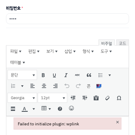
비밀번호
*
비주얼
코드
파일
편집
보기
삽입
형식
도구
테이블
문단
콘
Georgia
12pt
×
Failed to initialize plugin: wplink
Failed to initialize plugin: wplink