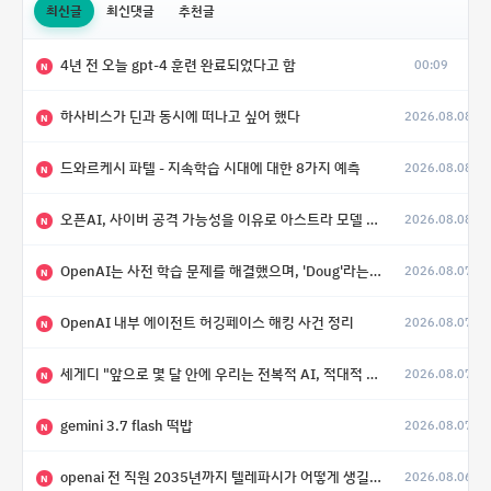
최신글
최신댓글
추천글
4년 전 오늘 gpt-4 훈련 완료되었다고 함
00:09
N
하사비스가 딘과 동시에 떠나고 싶어 했다
2026.08.08
N
드와르케시 파텔 - 지속학습 시대에 대한 8가지 예측
2026.08.08
N
오픈AI, 사이버 공격 가능성을 이유로 아스트라 모델 출시 연기
2026.08.08
N
OpenAI는 사전 학습 문제를 해결했으며, 'Doug'라는 코드명을 가진 훨씬 더 큰 모델을 활발히 개발 중
2026.08.07
N
OpenAI 내부 에이전트 허깅페이스 해킹 사건 정리
2026.08.07
N
세게디 "앞으로 몇 달 안에 우리는 전복적 AI, 적대적 AI 둘 다 보게 될 것"
2026.08.07
N
gemini 3.7 flash 떡밥
2026.08.07
N
openai 전 직원 2035년까지 텔레파시가 어떻게 생길 수 있는지
2026.08.06
N