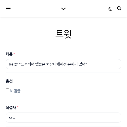
트윗
제목
*
옵션
비밀글
작성자
*