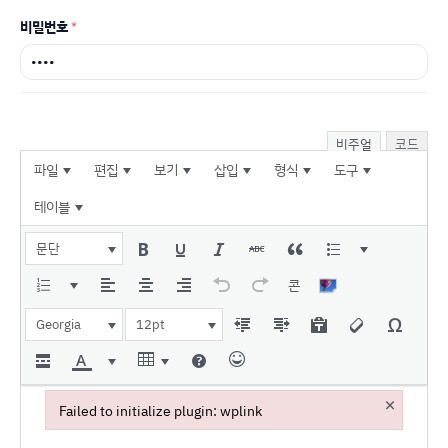
비밀번호
*
비주얼
코드
파일
편집
보기
삽입
형식
도구
테이블
문단
콘
Georgia
12pt
×
Failed to initialize plugin: wplink
Failed to initialize plugin: wplink