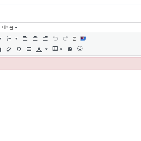
테이블
콘