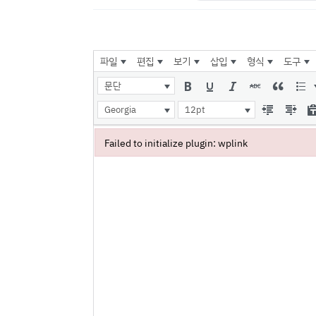
파일
편집
보기
삽입
형식
도구
문단
Georgia
12pt
Failed to initialize plugin: wplink
Failed to initialize plugin: wplink