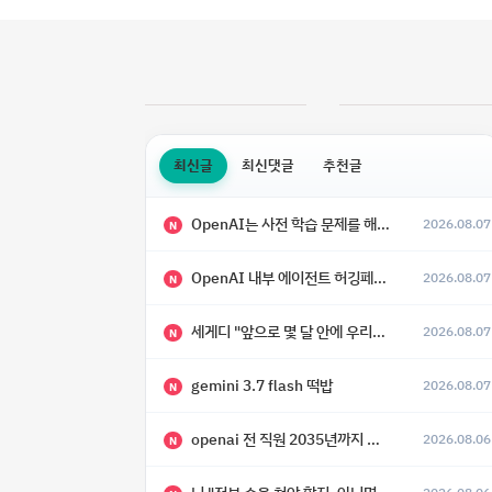
최신글
최신댓글
추천글
OpenAI는 사전 학습 문제를 해결했으며, 'Doug'라는 코드명을 가진 훨씬 더 큰 모델을 활발히 개발 중
2026.08.07
N
OpenAI 내부 에이전트 허깅페이스 해킹 사건 정리
2026.08.07
N
세게디 "앞으로 몇 달 안에 우리는 전복적 AI, 적대적 AI 둘 다 보게 될 것"
2026.08.07
N
gemini 3.7 flash 떡밥
2026.08.07
N
openai 전 직원 2035년까지 텔레파시가 어떻게 생길 수 있는지
2026.08.06
N