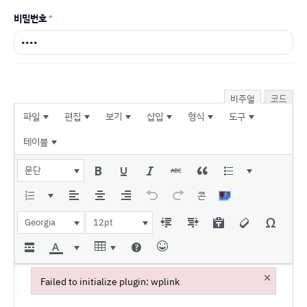
비밀번호
*
비주얼
코드
파일
편집
보기
삽입
형식
도구
테이블
문단
콘
Georgia
12pt
×
Failed to initialize plugin: wplink
Failed to initialize plugin: wplink