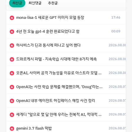
최신글
최신댓글
추천글
mona-lisa-1 새로운 GPT 이미지 모델 등장
17:46
N
4년 전 오늘 gpt-4 훈련 완료되었다고 함
00:09
N
하사비스가 딘과 동시에 떠나고 싶어 했다
2026.08.08
N
드와르케시 파텔 - 지속학습 시대에 대한 8가지 예측
2026.08.08
N
오픈AI, 사이버 공격 가능성을 이유로 아스트라 모델 출시 연기
2026.08.08
N
OpenAI는 사전 학습 문제를 해결했으며, 'Doug'라는 코드명을 가진 훨씬 더 큰 모델을 활발히 개발 중
2026.08.07
N
OpenAI 내부 에이전트 허깅페이스 해킹 사건 정리
2026.08.07
N
세게디 "앞으로 몇 달 안에 우리는 전복적 AI, 적대적 AI 둘 다 보게 될 것"
2026.08.07
N
gemini 3.7 flash 떡밥
2026.08.07
N