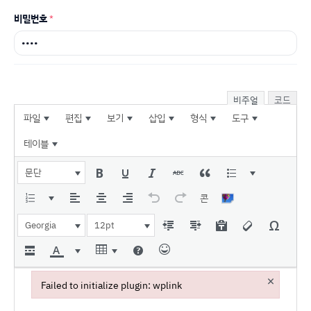
비밀번호
*
비주얼
코드
파일
편집
보기
삽입
형식
도구
테이블
문단
콘
Georgia
12pt
×
Failed to initialize plugin: wplink
Failed to initialize plugin: wplink