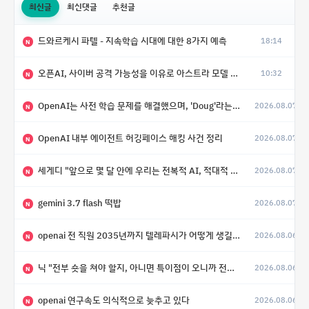
최신글
최신댓글
추천글
드와르케시 파텔 - 지속학습 시대에 대한 8가지 예측
18:14
N
오픈AI, 사이버 공격 가능성을 이유로 아스트라 모델 출시 연기
10:32
N
OpenAI는 사전 학습 문제를 해결했으며, 'Doug'라는 코드명을 가진 훨씬 더 큰 모델을 활발히 개발 중
2026.08.07
N
OpenAI 내부 에이전트 허깅페이스 해킹 사건 정리
2026.08.07
N
세게디 "앞으로 몇 달 안에 우리는 전복적 AI, 적대적 AI 둘 다 보게 될 것"
2026.08.07
N
gemini 3.7 flash 떡밥
2026.08.07
N
openai 전 직원 2035년까지 텔레파시가 어떻게 생길 수 있는지
2026.08.06
N
닉 "전부 숏을 쳐야 할지, 아니면 특이점이 오니까 전부 롱을 쳐야 할지 모르겠다.”
2026.08.06
N
openai 연구속도 의식적으로 늦추고 있다
2026.08.06
N