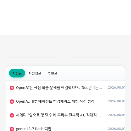
최신글
최신댓글
추천글
OpenAI는 사전 학습 문제를 해결했으며, 'Doug'라는 코드명을 가진 훨씬 더 큰 모델을 활발히 개발 중
2026.08.07
N
OpenAI 내부 에이전트 허깅페이스 해킹 사건 정리
2026.08.07
N
세게디 "앞으로 몇 달 안에 우리는 전복적 AI, 적대적 AI 둘 다 보게 될 것"
2026.08.07
N
gemini 3.7 flash 떡밥
2026.08.07
N